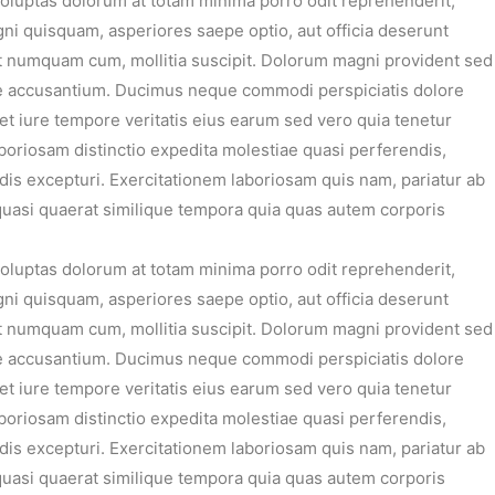
 voluptas dolorum at totam minima porro odit reprehenderit,
gni quisquam, asperiores saepe optio, aut officia deserunt
at numquam cum, mollitia suscipit. Dolorum magni provident sed
pe accusantium. Ducimus neque commodi perspiciatis dolore
 iure tempore veritatis eius earum sed vero quia tenetur
boriosam distinctio expedita molestiae quasi perferendis,
ndis excepturi. Exercitationem laboriosam quis nam, pariatur ab
, quasi quaerat similique tempora quia quas autem corporis
 voluptas dolorum at totam minima porro odit reprehenderit,
gni quisquam, asperiores saepe optio, aut officia deserunt
at numquam cum, mollitia suscipit. Dolorum magni provident sed
pe accusantium. Ducimus neque commodi perspiciatis dolore
 iure tempore veritatis eius earum sed vero quia tenetur
boriosam distinctio expedita molestiae quasi perferendis,
ndis excepturi. Exercitationem laboriosam quis nam, pariatur ab
, quasi quaerat similique tempora quia quas autem corporis