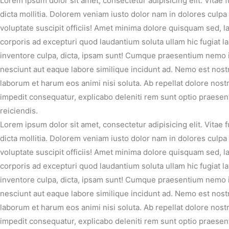
Lorem ipsum dolor sit amet, consectetur adipisicing elit. Vitae
dicta mollitia. Dolorem veniam iusto dolor nam in dolores culp
voluptate suscipit officiis! Amet minima dolore quisquam sed, 
corporis ad excepturi quod laudantium soluta ullam hic fugia
inventore culpa, dicta, ipsam sunt! Cumque praesentium nemo i
nesciunt aut eaque labore similique incidunt ad. Nemo est nostr
laborum et harum eos animi nisi soluta. Ab repellat dolore nost
impedit consequatur, explicabo deleniti rem sunt optio praesent
reiciendis.
Lorem ipsum dolor sit amet, consectetur adipisicing elit. Vitae
dicta mollitia. Dolorem veniam iusto dolor nam in dolores culp
voluptate suscipit officiis! Amet minima dolore quisquam sed, 
corporis ad excepturi quod laudantium soluta ullam hic fugia
inventore culpa, dicta, ipsam sunt! Cumque praesentium nemo i
nesciunt aut eaque labore similique incidunt ad. Nemo est nostr
laborum et harum eos animi nisi soluta. Ab repellat dolore nost
impedit consequatur, explicabo deleniti rem sunt optio praesent