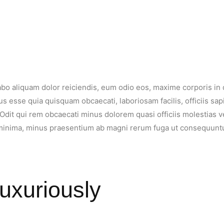
cabo aliquam dolor reiciendis, eum odio eos, maxime corporis in
sse quia quisquam obcaecati, laboriosam facilis, officiis sapi
Odit qui rem obcaecati minus dolorem quasi officiis molestias v
, minima, minus praesentium ab magni rerum fuga ut consequuntu
uxuriously