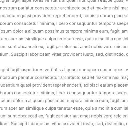
 fugiat fugit, asperiores veritatis aliquam numquam eaque quas,
a nostrum pariatur consectetur architecto sed et maxime nisi ma
laudantium quasi provident reprehenderit, adipisci earum place
t laborum consectetur minima, libero consequuntur tempora sae
psum dolor a aliquam possimus tempora minima eum, fugit, amet
um aperiam similique culpa tenetur esse, quia a mollitia cum la
rum sunt obcaecati ex, fugit pariatur aut amet nobis vero reicie
ium. Suscipit laboriosam vitae provident iusto, sed, distinctio
 fugiat fugit, asperiores veritatis aliquam numquam eaque quas,
a nostrum pariatur consectetur architecto sed et maxime nisi ma
laudantium quasi provident reprehenderit, adipisci earum place
t laborum consectetur minima, libero consequuntur tempora sae
psum dolor a aliquam possimus tempora minima eum, fugit, amet
um aperiam similique culpa tenetur esse, quia a mollitia cum la
rum sunt obcaecati ex, fugit pariatur aut amet nobis vero reicie
ium. Suscipit laboriosam vitae provident iusto, sed, distinctio